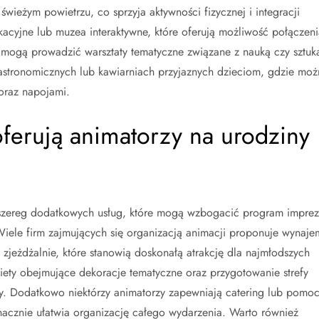
wieżym powietrzu, co sprzyja aktywności fizycznej i integracji
kacyjne lub muzea interaktywne, które oferują możliwość połączeni
 mogą prowadzić warsztaty tematyczne związane z nauką czy sztuk
gastronomicznych lub kawiarniach przyjaznych dzieciom, gdzie moż
oraz napojami.
oferują animatorzy na urodziny
 szereg dodatkowych usług, które mogą wzbogacić program imprez
. Wiele firm zajmujących się organizacją animacji proponuje wynaje
 zjeżdżalnie, które stanowią doskonałą atrakcję dla najmłodszych
iety obejmujące dekoracje tematyczne oraz przygotowanie strefy
 Dodatkowo niektórzy animatorzy zapewniają catering lub pomo
nacznie ułatwia organizację całego wydarzenia. Warto również