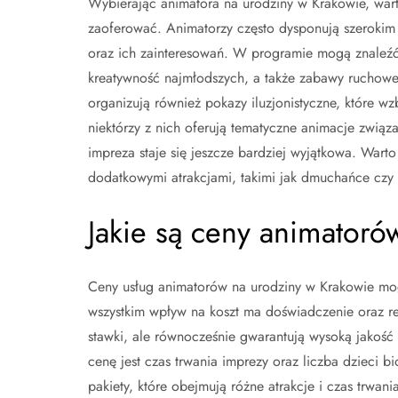
Wybierając animatora na urodziny w Krakowie, war
zaoferować. Animatorzy często dysponują szerokim 
oraz ich zainteresowań. W programie mogą znaleźć s
kreatywność najmłodszych, a także zabawy ruchowe,
organizują również pokazy iluzjonistyczne, które 
niektórzy z nich oferują tematyczne animacje związ
impreza staje się jeszcze bardziej wyjątkowa. War
dodatkowymi atrakcjami, takimi jak dmuchańce czy 
Jakie są ceny animatoró
Ceny usług animatorów na urodziny w Krakowie mog
wszystkim wpływ na koszt ma doświadczenie oraz re
stawki, ale równocześnie gwarantują wysoką jakość
cenę jest czas trwania imprezy oraz liczba dzieci
pakiety, które obejmują różne atrakcje i czas trwa