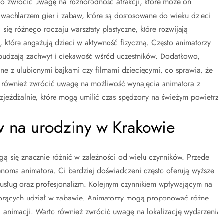
to zwrócić uwagę na różnorodność atrakcji, które może on
wachlarzem gier i zabaw, które są dostosowane do wieku dzieci
ię różnego rodzaju warsztaty plastyczne, które rozwijają
 które angażują dzieci w aktywność fizyczną. Często animatorzy
wzbudzają zachwyt i ciekawość wśród uczestników. Dodatkowo,
ane z ulubionymi bajkami czy filmami dziecięcymi, co sprawia, że
to również zwrócić uwagę na możliwość wynajęcia animatora z
zjeżdżalnie, które mogą umilić czas spędzony na świeżym powietrz
w na urodziny w Krakowie
ą się znacznie różnić w zależności od wielu czynników. Przede
noma animatora. Ci bardziej doświadczeni często oferują wyższe
 usług oraz profesjonalizm. Kolejnym czynnikiem wpływającym na
 biorących udział w zabawie. Animatorzy mogą proponować różne
nia animacji. Warto również zwrócić uwagę na lokalizację wydarzeni