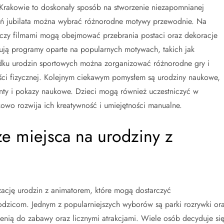
Krakowie to doskonały sposób na stworzenie niezapomnianej
wań jubilata można wybrać różnorodne motywy przewodnie. Na
 czy filmami mogą obejmować przebrania postaci oraz dekoracje
ują programy oparte na popularnych motywach, takich jak
adku urodzin sportowych można zorganizować różnorodne gry i
ści fizycznej. Kolejnym ciekawym pomysłem są urodziny naukowe,
ty i pokazy naukowe. Dzieci mogą również uczestniczyć w
kowo rozwija ich kreatywność i umiejętności manualne.
ze miejsca na urodziny z
zację urodzin z animatorem, które mogą dostarczyć
odzicom. Jednym z popularniejszych wyborów są parki rozrywki or
enią do zabawy oraz licznymi atrakcjami. Wiele osób decyduje si