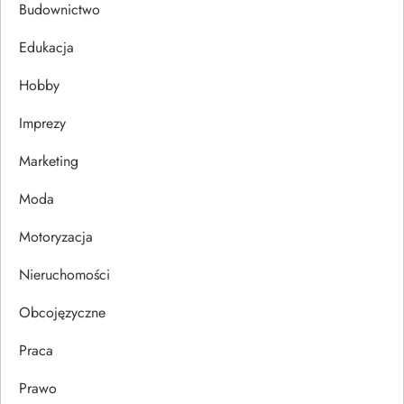
c
Budownictwo
j
Edukacja
Hobby
a
Imprezy
w
Marketing
p
Moda
i
Motoryzacja
s
Nieruchomości
u
Obcojęzyczne
Praca
Prawo