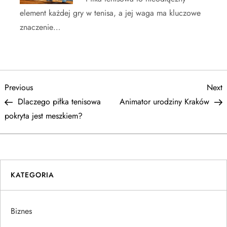
element każdej gry w tenisa, a jej waga ma kluczowe
znaczenie…
N
Previous
N
Previous
Next
Post
P
Dlaczego piłka tenisowa
Animator urodziny Kraków
a
pokryta jest meszkiem?
w
i
KATEGORIA
g
a
Biznes