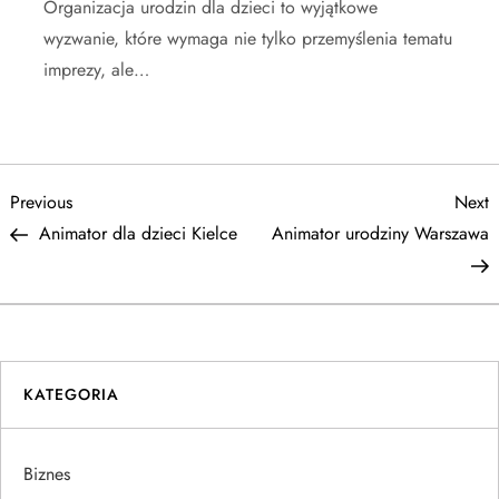
Organizacja urodzin dla dzieci to wyjątkowe
wyzwanie, które wymaga nie tylko przemyślenia tematu
imprezy, ale…
N
Previous
N
Previous
Next
Post
P
Animator dla dzieci Kielce
Animator urodziny Warszawa
a
w
i
KATEGORIA
g
a
Biznes