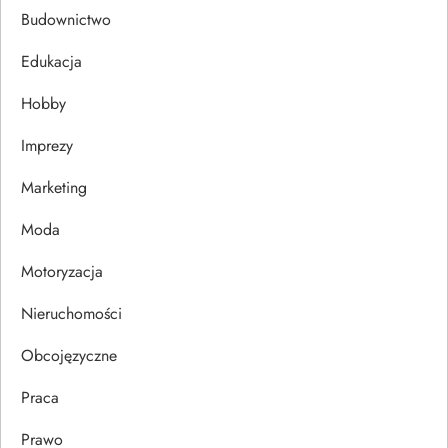
c
Budownictwo
j
Edukacja
Hobby
a
Imprezy
w
Marketing
p
Moda
i
Motoryzacja
s
Nieruchomości
u
Obcojęzyczne
Praca
Prawo