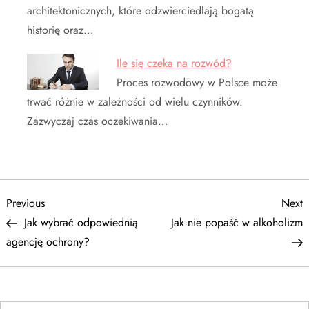
architektonicznych, które odzwierciedlają bogatą
historię oraz…
Ile się czeka na rozwód?
Proces rozwodowy w Polsce może
trwać różnie w zależności od wielu czynników.
Zazwyczaj czas oczekiwania…
N
Previous
N
Previous
Next
Post
P
Jak wybrać odpowiednią
Jak nie popaść w alkoholizm
a
agencję ochrony?
w
i