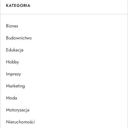
KATEGORIA
g
a
Biznes
c
Budownictwo
j
Edukacja
Hobby
a
Imprezy
w
Marketing
p
Moda
i
Motoryzacja
s
Nieruchomości