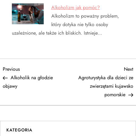
Alkoholizm jak pomóc?
Alkoholizm to poważny problem,
który dotyka nie tylko osoby
uzależnione, ale także ich bliskich. Istnieje…
N
Previous
N
Previous
Next
Post
P
Alkoholik na głodzie
Agroturystyka dla dzieci ze
a
objawy
zwierzętami kujawsko
pomorskie
w
i
g
KATEGORIA