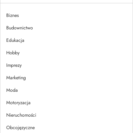
a
Biznes
c
Budownictwo
j
Edukacja
a
Hobby
w
Imprezy
p
Marketing
i
Moda
s
Motoryzacja
u
Nieruchomości
Obcojęzyczne