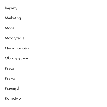
a
Imprezy
w
Marketing
p
Moda
i
Motoryzacja
s
Nieruchomości
u
Obcojęzyczne
Praca
Prawo
Przemysł
Rolnictwo