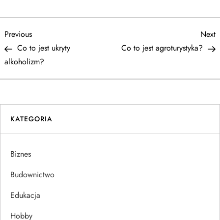
N
Previous
N
Previous
Next
Post
P
Co to jest ukryty
Co to jest agroturystyka?
a
alkoholizm?
w
i
KATEGORIA
g
a
Biznes
c
Budownictwo
j
Edukacja
Hobby