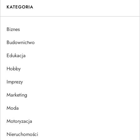
KATEGORIA
g
a
Biznes
c
Budownictwo
j
Edukacja
Hobby
a
Imprezy
w
Marketing
p
Moda
i
Motoryzacja
s
Nieruchomości