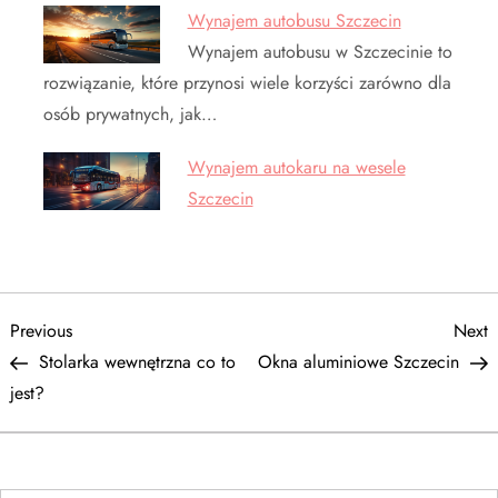
Wynajem autobusu Szczecin
Wynajem autobusu w Szczecinie to
rozwiązanie, które przynosi wiele korzyści zarówno dla
osób prywatnych, jak…
Wynajem autokaru na wesele
Szczecin
N
Previous
N
Previous
Next
Post
P
Stolarka wewnętrzna co to
Okna aluminiowe Szczecin
a
jest?
w
i