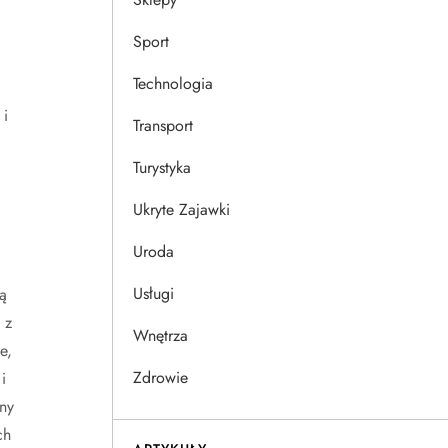
Sport
Technologia
 i
Transport
Turystyka
Ukryte Zajawki
Uroda
Usługi
ą
 z
Wnętrza
e,
Zdrowie
i
ny
ch