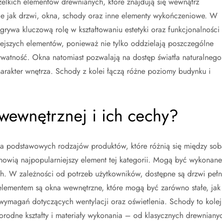
zelkich elementów drewnianych, które znajdują się wewnątrz
e jak drzwi, okna, schody oraz inne elementy wykończeniowe. W
grywa kluczową rolę w kształtowaniu estetyki oraz funkcjonalności
iejszych elementów, ponieważ nie tylko oddzielają poszczególne
ywatność. Okna natomiast pozwalają na dostęp światła naturalnego
arakter wnętrza. Schody z kolei łączą różne poziomy budynku i
i wewnętrznej i ich cechy?
ka podstawowych rodzajów produktów, które różnią się między sob
nowią najpopularniejszy element tej kategorii. Mogą być wykonane
ch. W zależności od potrzeb użytkowników, dostępne są drzwi pełn
elementem są okna wewnętrzne, które mogą być zarówno stałe, jak 
wymagań dotyczących wentylacji oraz oświetlenia. Schody to kolej
orodne kształty i materiały wykonania – od klasycznych drewniany