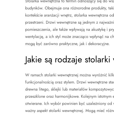
Stolarka wewnętrzna to termin odnoszący się do ws
budynków. Obejmuje ona różnorodne produkty, taki
kontekście aranżacji wnętrz, stolarka wewnętrzna od
przestrzeni. Drzwi wewnętrzne są jednym z najważn
pomieszczenia, ale także wpływają na akustykę i pr
wentylację, a ich styl może znacząco wpłynąć na ch
mogą być zarówno praktyczne, jak i dekoracyjne.
Jakie są rodzaje stolark
W ramach stolarki wewnętrznej można wyróżnić kil
funkcjonalnością oraz stylem. Drzwi wewnętrzne sta
drewna litego, sklejki lub materiałów kompozytowy
przeszklone oraz harmonijkowe. Kolejnym istotnym 
otwierane. Ich wybór powinien być uzależniony od 
ważny aspekt stolarki wewnętrznej. Mogą mieć różn