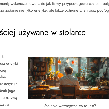
ementy wykończeniowe takie jak listwy przypodłogowe czy parapet
 za zadanie nie tylko estetykę, ale także ochronę ścian oraz podłóg
ęściej używane w stolarce
rki
az estetyki
ciej
alne
rakteryzuje
dnak jego
Alternatywą
sza, a
Stolarka wewnętrzna co to jest?