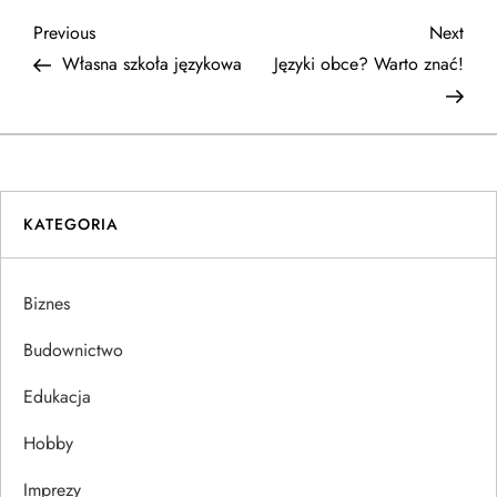
N
Previous
Next
Previous
Next
Post
Post
Własna szkoła językowa
Języki obce? Warto znać!
a
w
i
KATEGORIA
g
a
Biznes
c
Budownictwo
j
Edukacja
Hobby
a
Imprezy