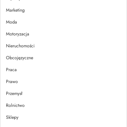
w
Marketing
p
Moda
i
Motoryzacja
s
Nieruchomości
u
Obcojęzyczne
Praca
Prawo
Przemysł
Rolnictwo
Sklepy