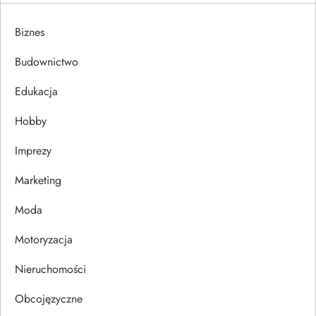
a
Biznes
c
Budownictwo
j
Edukacja
Hobby
a
Imprezy
w
Marketing
p
Moda
i
Motoryzacja
s
Nieruchomości
u
Obcojęzyczne