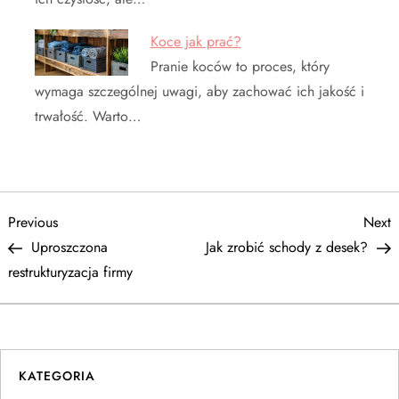
Koce jak prać?
Pranie koców to proces, który
wymaga szczególnej uwagi, aby zachować ich jakość i
trwałość. Warto…
N
Previous
N
Previous
Next
Post
P
Uproszczona
Jak zrobić schody z desek?
a
restrukturyzacja firmy
w
i
KATEGORIA
g