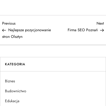
N
Previous
N
Previous
Next
Post
P
Najlepsze pozycjonowanie
Firma SEO Poznań
a
stron Olsztyn
w
i
KATEGORIA
g
a
Biznes
c
Budownictwo
j
Edukacja