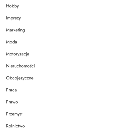
Hobby
a
Imprezy
w
Marketing
p
Moda
i
Motoryzacja
s
Nieruchomości
u
Obcojęzyczne
Praca
Prawo
Przemysł
Rolnictwo