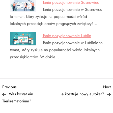
Tanie pozycjonowanie Sosnowiec
Tanie pozycjonowanie w Sosnowcu
to temat, który zyskuje na popularności wśród
lokalnych przedsiębiorców pragnących zwiększyć…
Tanie pozycjonowanie Lublin
Tanie pozycjonowanie w Lublinie to
temat, który zyskuje na popularności wśród lokalnych
przedsiębiorców. W dobie…
N
Previous
N
Previous
Next
Post
P
Was kostet ein
Ile kosztuje nowy autokar?
a
Tierkrematorium?
w