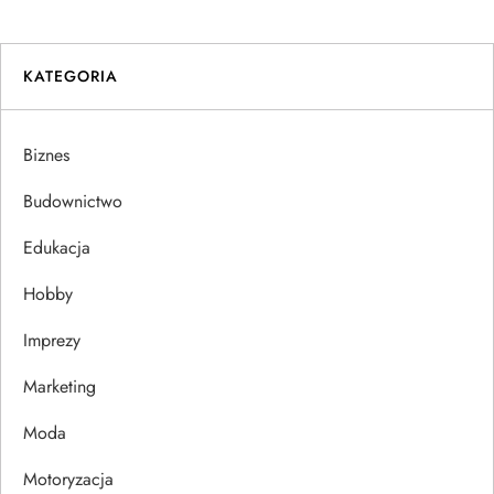
i
KATEGORIA
g
a
Biznes
c
Budownictwo
j
Edukacja
Hobby
a
Imprezy
w
Marketing
p
Moda
i
Motoryzacja