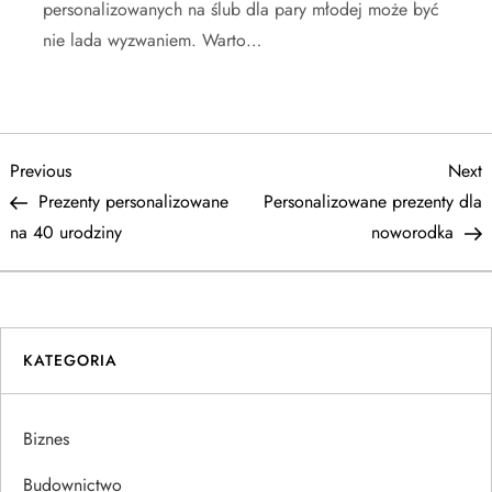
personalizowanych na ślub dla pary młodej może być
nie lada wyzwaniem. Warto…
N
Previous
N
Previous
Next
Post
P
Prezenty personalizowane
Personalizowane prezenty dla
a
na 40 urodziny
noworodka
w
i
KATEGORIA
g
a
Biznes
c
Budownictwo