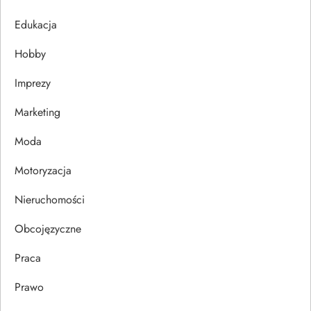
j
Edukacja
Hobby
a
Imprezy
w
Marketing
p
Moda
i
Motoryzacja
s
Nieruchomości
u
Obcojęzyczne
Praca
Prawo