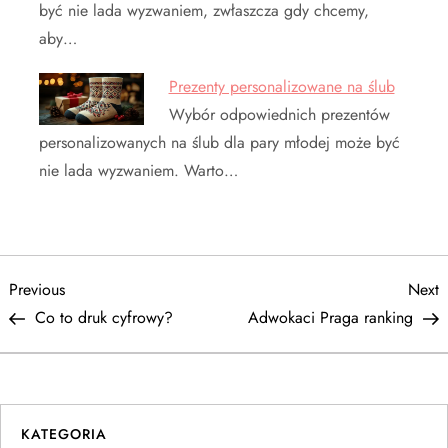
być nie lada wyzwaniem, zwłaszcza gdy chcemy,
aby…
Prezenty personalizowane na ślub
Wybór odpowiednich prezentów
personalizowanych na ślub dla pary młodej może być
nie lada wyzwaniem. Warto…
N
Previous
N
Previous
Next
Post
P
Co to druk cyfrowy?
Adwokaci Praga ranking
a
w
i
KATEGORIA