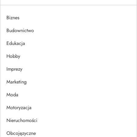
g
Biznes
a
Budownictwo
c
Edukacja
j
Hobby
a
Imprezy
w
Marketing
p
Moda
Motoryzacja
i
Nieruchomości
s
Obcojęzyczne