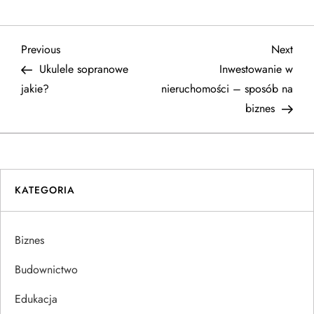
N
Previous
Next
Previous
Next
Post
Post
Ukulele sopranowe
Inwestowanie w
a
jakie?
nieruchomości – sposób na
biznes
w
i
g
KATEGORIA
a
Biznes
c
Budownictwo
j
Edukacja