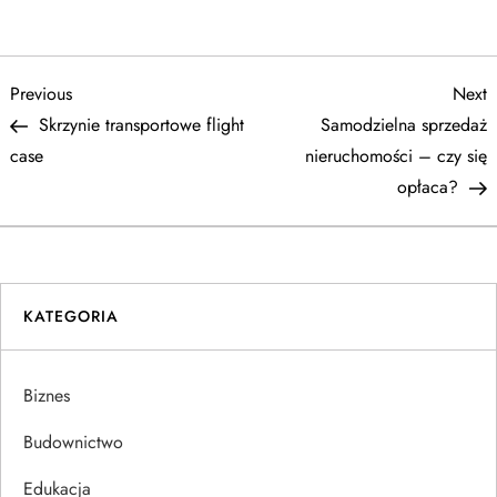
N
Previous
N
Previous
Next
Post
P
Skrzynie transportowe flight
Samodzielna sprzedaż
a
case
nieruchomości – czy się
opłaca?
w
i
g
KATEGORIA
a
Biznes
c
Budownictwo
j
Edukacja