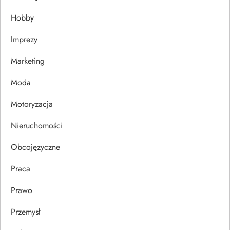
a
Hobby
w
Imprezy
p
Marketing
i
Moda
s
Motoryzacja
u
Nieruchomości
Obcojęzyczne
Praca
Prawo
Przemysł