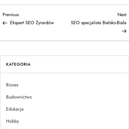
N
Previous
N
Previous
Next
Post
P
Ekspert SEO Żyrardów
SEO specjalista Bielsko-Biała
a
w
i
KATEGORIA
g
a
Biznes
c
Budownictwo
j
Edukacja
Hobby
a