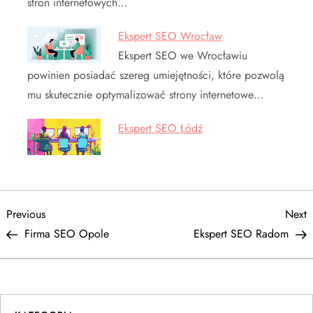
stron internetowych…
Ekspert SEO Wrocław
Ekspert SEO we Wrocławiu
powinien posiadać szereg umiejętności, które pozwolą
mu skutecznie optymalizować strony internetowe…
Ekspert SEO Łódź
N
Previous
N
Previous
Next
Post
P
Firma SEO Opole
Ekspert SEO Radom
a
w