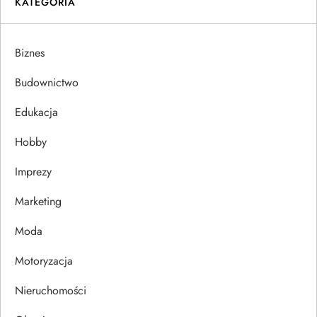
i
KATEGORIA
g
Biznes
a
Budownictwo
c
Edukacja
j
Hobby
a
Imprezy
w
Marketing
p
Moda
Motoryzacja
i
Nieruchomości
s