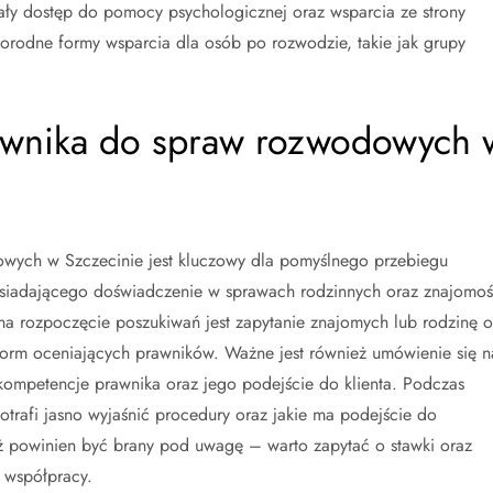
ały dostęp do pomocy psychologicznej oraz wsparcia ze strony
norodne formy wsparcia dla osób po rozwodzie, takie jak grupy
awnika do spraw rozwodowych 
ych w Szczecinie jest kluczowy dla pomyślnego przebiegu
y posiadającego doświadczenie w sprawach rodzinnych oraz znajomo
 rozpoczęcie poszukiwań jest zapytanie znajomych lub rodzinę o
tform oceniających prawników. Ważne jest również umówienie się n
kompetencje prawnika oraz jego podejście do klienta. Podczas
trafi jasno wyjaśnić procedury oraz jakie ma podejście do
eż powinien być brany pod uwagę – warto zapytać o stawki oraz
 współpracy.