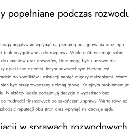
ędy popełniane podczas rozwod
e mogą negatywnie wpłynąć na przebieg postępowania oraz jego
est brak przygotowania do rozprawy. Wiele osób nie zdaje sobie
h dokumentów oraz dowodów, które mogą być kluczowe dla
czy opieki nad dziećmi. Innym powszechnym błędem jest
dzić do konfliktów i eskalacji napięć między małżonkami. Warto
winien być przeprowadzany z zimną głową. Kolejnym problemem jes
du. Niektórzy ludzie podejmują decyzje o wydatkach bez
 do trudności finansowych po zakończeniu sprawy. Warto również
aszkodzić reputacji obu stron oraz wpłynąć na decyzje sądu.
diacji w sprawach rozwodowych