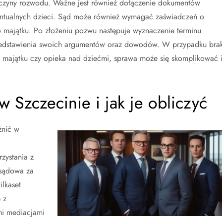
yczyny rozwodu. Ważne jest również dołączenie dokumentów
entualnych dzieci. Sąd może również wymagać zaświadczeń o
majątku. Po złożeniu pozwu następuje wyznaczenie terminu
rzedstawienia swoich argumentów oraz dowodów. W przypadku bra
 majątku czy opieka nad dziećmi, sprawa może się skomplikować 
w Szczecinie i jak je obliczyć
żnić w
zystania z
 sądowa za
lkaset
 z
mi mediacjami