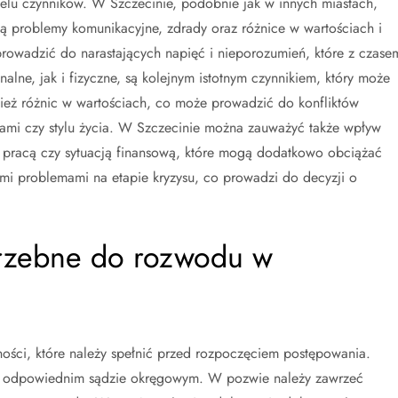
ielu czynników. W Szczecinie, podobnie jak w innych miastach,
problemy komunikacyjne, zdrady oraz różnice w wartościach i
owadzić do narastających napięć i nieporozumień, które z czase
nalne, jak i fizyczne, są kolejnym istotnym czynnikiem, który może
eż różnic w wartościach, co może prowadzić do konfliktów
sami czy stylu życia. W Szczecinie można zauważyć także wpływ
 z pracą czy sytuacją finansową, które mogą dodatkowo obciążać
tymi problemami na etapie kryzysu, co prowadzi do decyzji o
otrzebne do rozwodu w
ości, które należy spełnić przed rozpoczęciem postępowania.
w odpowiednim sądzie okręgowym. W pozwie należy zawrzeć