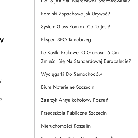
Co To Jest Stal Nierdzewna Szczotkowana?
Kominki Zapachowe Jak Używać?
System Glass Kominki Co To Jest?
w
Ekspert SEO Tarnobrzeg
Ile Kostki Brukowej O Grubości 6 Cm
Zmieści Się Na Standardowej Europalecie?
Wyciągarki Do Samochodów
ść
Biura Notarialne Szczecin
a
Zastrzyk Antyalkoholowy Poznań
Przedszkola Publiczne Szczecin
Nieruchomości Koszalin