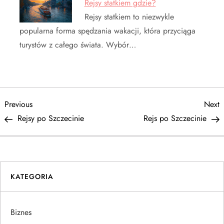
Rejsy statkiem gdzie?
Rejsy statkiem to niezwykle
popularna forma spędzania wakacji, która przyciąga
turystów z całego świata. Wybór…
N
Previous
N
Previous
Next
Post
P
Rejsy po Szczecinie
Rejs po Szczecinie
a
w
i
KATEGORIA
g
Biznes