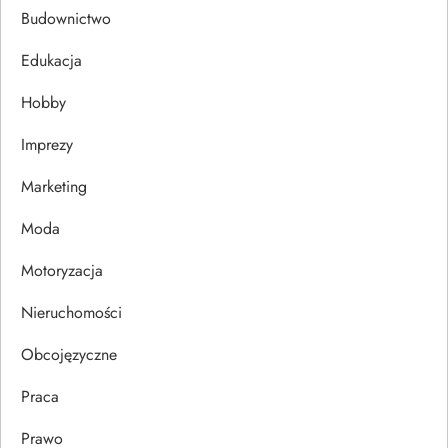
a
Budownictwo
c
Edukacja
j
Hobby
a
Imprezy
w
Marketing
p
Moda
Motoryzacja
i
Nieruchomości
s
Obcojęzyczne
u
Praca
Prawo