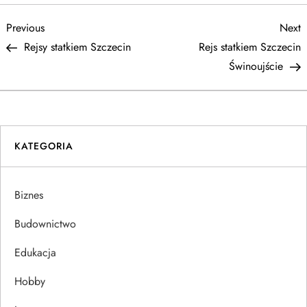
N
Previous
N
Previous
Next
Post
P
Rejsy statkiem Szczecin
Rejs statkiem Szczecin
a
Świnoujście
w
i
KATEGORIA
g
a
Biznes
c
Budownictwo
j
Edukacja
Hobby
a