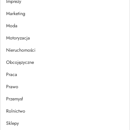
Imprezy
w
Marketing
p
Moda
i
Motoryzacja
s
Nieruchomości
u
Obcojęzyczne
Praca
Prawo
Przemysł
Rolnictwo
Sklepy