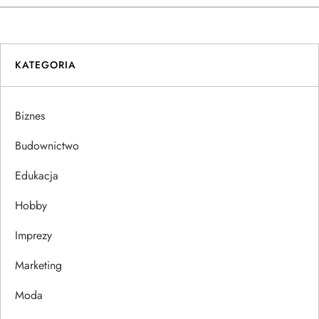
a
w
i
KATEGORIA
g
Biznes
a
Budownictwo
c
Edukacja
j
Hobby
a
Imprezy
w
Marketing
p
Moda