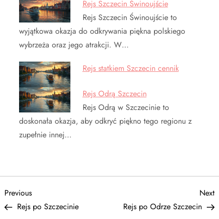
Rejs Szczecin Świnoujście
Rejs Szczecin Świnoujście to
wyjątkowa okazja do odkrywania piękna polskiego
wybrzeża oraz jego atrakcji. W…
Rejs statkiem Szczecin cennik
Rejs Odrą Szczecin
Rejs Odrą w Szczecinie to
doskonała okazja, aby odkryć piękno tego regionu z
zupełnie innej…
N
Previous
N
Previous
Next
Post
P
Rejs po Szczecinie
Rejs po Odrze Szczecin