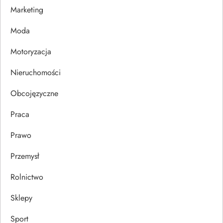
Marketing
p
Moda
i
Motoryzacja
s
Nieruchomości
u
Obcojęzyczne
Praca
Prawo
Przemysł
Rolnictwo
Sklepy
Sport