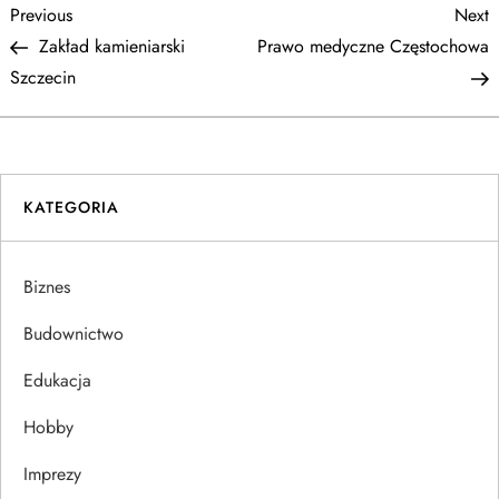
N
Previous
N
Previous
Next
Post
P
Zakład kamieniarski
Prawo medyczne Częstochowa
a
Szczecin
w
i
KATEGORIA
g
a
Biznes
c
Budownictwo
j
Edukacja
Hobby
a
Imprezy
w