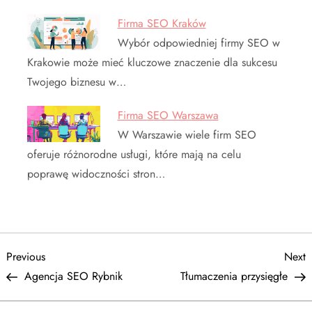
Firma SEO Kraków
Wybór odpowiedniej firmy SEO w
Krakowie może mieć kluczowe znaczenie dla sukcesu
Twojego biznesu w…
Firma SEO Warszawa
W Warszawie wiele firm SEO
oferuje różnorodne usługi, które mają na celu
poprawę widoczności stron…
N
Previous
N
Previous
Next
Post
P
Agencja SEO Rybnik
Tłumaczenia przysięgłe
a