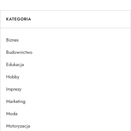
w
i
KATEGORIA
g
Biznes
a
Budownictwo
c
Edukacja
j
Hobby
a
Imprezy
w
Marketing
p
Moda
Motoryzacja
i