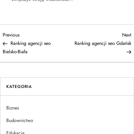
N
Previous
N
Previous
Next
Post
P
Ranking agencji seo
Ranking agencji seo Gdańsk
a
Bielsko-Biała
w
i
KATEGORIA
g
a
Biznes
c
Budownictwo
Edukacja