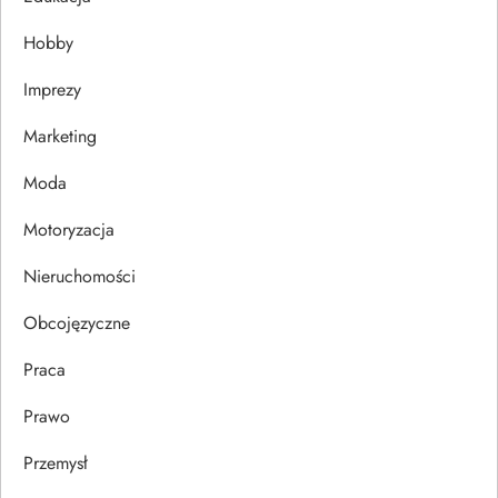
j
Hobby
a
Imprezy
w
Marketing
p
Moda
i
Motoryzacja
s
Nieruchomości
u
Obcojęzyczne
Praca
Prawo
Przemysł