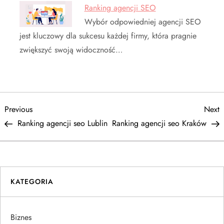
Ranking agencji SEO
Wybór odpowiedniej agencji SEO
jest kluczowy dla sukcesu każdej firmy, która pragnie
zwiększyć swoją widoczność…
N
Previous
N
Previous
Next
Post
P
Ranking agencji seo Lublin
Ranking agencji seo Kraków
a
w
i
KATEGORIA
g
Biznes