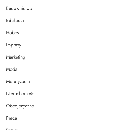
a
Budownictwo
c
Edukacja
j
Hobby
a
Imprezy
w
Marketing
p
Moda
Motoryzacja
i
Nieruchomości
s
Obcojęzyczne
u
Praca