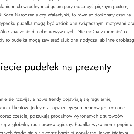
rzesłaniem lub wspólnym zdjęciem pary może być pięknym gestem,
jak Boże Narodzenie czy Walentynki, to również doskonały czas na
rzypadku pudełka mogą być ozdobione świątecznymi motywami or
ególne znaczenie dla obdarowywanych. Nie można zapomnieć o
edy to pudełka mogą zawierać ulubione słodycze lub inne drobiazg
wiecie pudełek na prezenty
ie się rozwija, a nowe trendy pojawiają się regularnie,
ania klientów. Jednym z najważniejszych trendów jest rosnące
i coraz częściej poszukują produktów wykonanych z surowców
się w globalny ruch proekologiczny. Pudełka wykonane z papieru
nych źródeł stają się coraz bardziej popularne. Innym istotnym