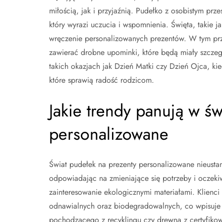
miłością, jak i przyjaźnią. Pudełko z osobistym p
który wyrazi uczucia i wspomnienia. Święta, takie 
wręczenie personalizowanych prezentów. W tym p
zawierać drobne upominki, które będą miały szcz
takich okazjach jak Dzień Matki czy Dzień Ojca, ki
które sprawią radość rodzicom.
Jakie trendy panują w ś
personalizowane
Świat pudełek na prezenty personalizowane nieustann
odpowiadając na zmieniające się potrzeby i oczekiw
zainteresowanie ekologicznymi materiałami. Klienc
odnawialnych oraz biodegradowalnych, co wpisuje 
pochodzącego z recyklingu czy drewna z certyfikowa