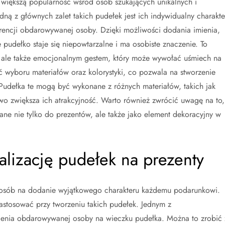
 większą popularność wśród osób szukających unikalnych i
ą z głównych zalet takich pudełek jest ich indywidualny charakte
erencji obdarowywanej osoby. Dzięki możliwości dodania imienia,
pudełko staje się niepowtarzalne i ma osobiste znaczenie. To
em, ale także emocjonalnym gestem, który może wywołać uśmiech na
ć wyboru materiałów oraz kolorystyki, co pozwala na stworzenie
Pudełka te mogą być wykonane z różnych materiałów, takich jak
wo zwiększa ich atrakcyjność. Warto również zwrócić uwagę na to,
e nie tylko do prezentów, ale także jako element dekoracyjny w
alizację pudełek na prezenty
sposób na dodanie wyjątkowego charakteru każdemu podarunkowi.
astosować przy tworzeniu takich pudełek. Jednym z
mienia obdarowywanej osoby na wieczku pudełka. Można to zrobić 