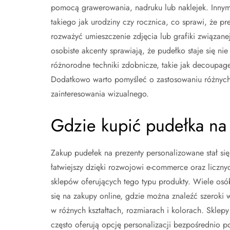
pomocą grawerowania, nadruku lub naklejek. Innym
takiego jak urodziny czy rocznica, co sprawi, że p
rozważyć umieszczenie zdjęcia lub grafiki związa
osobiste akcenty sprawiają, że pudełko staje się n
różnorodne techniki zdobnicze, takie jak decoupage
Dodatkowo warto pomyśleć o zastosowaniu różnych f
zainteresowania wizualnego.
Gdzie kupić pudełka na
Zakup pudełek na prezenty personalizowane stał się
łatwiejszy dzięki rozwojowi e-commerce oraz liczny
sklepów oferujących tego typu produkty. Wiele os
się na zakupy online, gdzie można znaleźć szeroki
w różnych kształtach, rozmiarach i kolorach. Sklepy
często oferują opcję personalizacji bezpośrednio p