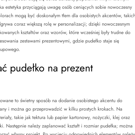
cka estetyka przyciągają uwagę osób ceniących sobie nowoczesny
kolorach mogą być doskonałym tłem dla osobistych akcentów, takic
dgrywa coraz większą rolę w personalizacji; dzięki nowoczesnym
kowanych kształtów oraz wzorów, które wcześniej były trudne do
resowania zestawami prezentowymi, gdzie pudełko staje się
akupowego.
ać pudełko na prezent
owane to świetny sposób na dodanie osobistego akcentu do
any i można go przeprowadzić w kilku prostych krokach. Na
iały, takie jak tektura lub papier kartonowy, nożyczki, klej oraz
ki. Następnie należy zaplanować kształt i rozmiar pudełka; można
orzyć własny projekt. Po wycięciu odpowiednich elementów należy