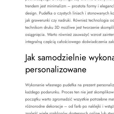
trendem jest minimalizm – prostota formy i elegan
design. Pudełka o czystych liniach i stonowanych 
jak grawerunki czy nadruki. Również technologia o
technikom druku 3D możliwe jest tworzenie skompli
osiągnięcia. Warto również zauważyć wzrost zainte
integralną częścią całościowego doświadczenia z
Jak samodzielnie wykon
personalizowane
Wykonanie własnego pudełka na prezent personaliz
każdego podarunku. Proces ten nie jest skomplikow
początku warto zgromadzić wszystkie potrzebne mater
różnorodne dekoracje – od farb po naklejki i wstąż
znaleźć wiele szablonów dostępnych online lub stw