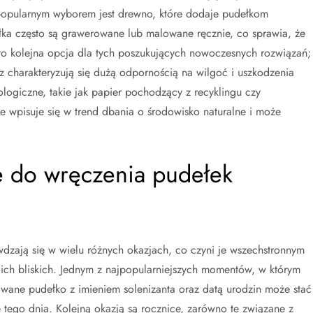
popularnym wyborem jest drewno, które dodaje pudełkom
łka często są grawerowane lub malowane ręcznie, co sprawia, że
 to kolejna opcja dla tych poszukujących nowoczesnych rozwiązań;
z charakteryzują się dużą odpornością na wilgoć i uszkodzenia
logiczne, takie jak papier pochodzący z recyklingu czy
e wpisuje się w trend dbania o środowisko naturalne i może
ze do wręczenia pudełek
wdzają się w wielu różnych okazjach, co czyni je wszechstronnym
h bliskich. Jednym z najpopularniejszych momentów, w którym
zowane pudełko z imieniem solenizanta oraz datą urodzin może stać
 tego dnia. Kolejną okazją są rocznice, zarówno te związane z