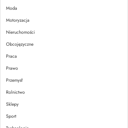
p
Moda
Motoryzacja
i
Nieruchomości
s
Obcojęzyczne
u
Praca
Prawo
Przemysł
Rolnictwo
Sklepy
Sport