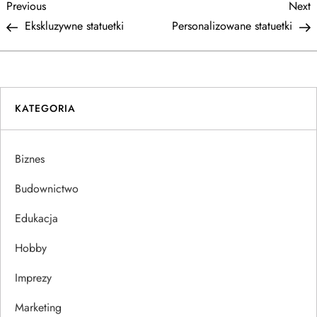
N
Previous
N
Previous
Next
Post
P
Ekskluzywne statuetki
Personalizowane statuetki
a
w
i
KATEGORIA
g
Biznes
a
Budownictwo
c
Edukacja
j
Hobby
a
Imprezy
w
Marketing