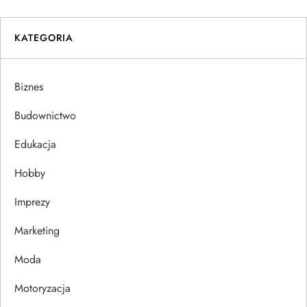
w
i
KATEGORIA
g
Biznes
a
Budownictwo
c
Edukacja
j
Hobby
a
Imprezy
w
Marketing
p
Moda
Motoryzacja
i