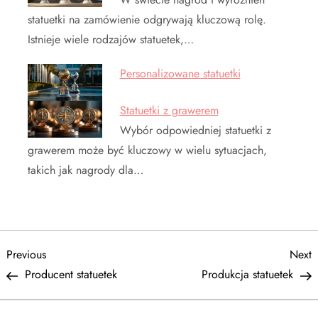
statuetki na zamówienie odgrywają kluczową rolę.
Istnieje wiele rodzajów statuetek,…
Personalizowane statuetki
Statuetki z grawerem
Wybór odpowiedniej statuetki z
grawerem może być kluczowy w wielu sytuacjach,
takich jak nagrody dla…
N
Previous
N
Previous
Next
Post
P
Producent statuetek
Produkcja statuetek
a