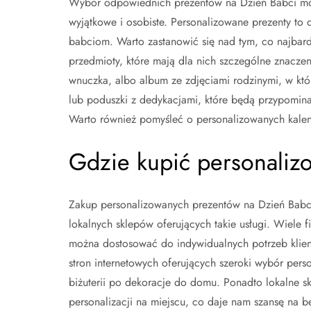
Wybór odpowiednich prezentów na Dzień Babci moż
wyjątkowe i osobiste. Personalizowane prezenty to
babciom. Warto zastanowić się nad tym, co najbard
przedmioty, które mają dla nich szczególne znacze
wnuczka, albo album ze zdjęciami rodzinymi, w kt
lub poduszki z dedykacjami, które będą przypomina
Warto również pomyśleć o personalizowanych kalen
Gdzie kupić personaliz
Zakup personalizowanych prezentów na Dzień Babci 
lokalnych sklepów oferujących takie usługi. Wiele f
można dostosować do indywidualnych potrzeb klient
stron internetowych oferujących szeroki wybór pe
biżuterii po dekoracje do domu. Ponadto lokalne s
personalizacji na miejscu, co daje nam szansę na 