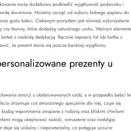
akowanie może dodatkowo podkreślić wyjątkowość podarunku i
rawdę doceniona. Możemy zacząć od wyboru ładnego papieru do
 oraz gustu babci. Ciekawym pomysłem jest również wykorzystanie
owy czy tkaniny, które dodadzą naturalnego uroku. Ważnym element
artek z osobistą dedykacją. Ręcznie napisany list lub kartka z
wić, że prezent stanie się jeszcze bardziej wyjątkowy.
personalizowane prezenty u
oływania emocji u obdarowywanych osób, a w przypadku babci te
cia otrzymuje coś stworzonego specjalnie dla niej, czuje się
 budzą wspomnienia związane z rodziną oraz bliskimi chwilami
ntami mogą obejmować radość, wzruszenie oraz nostalgię.
staje się unikalny i niepowtarzalny, co potęguje uczucie