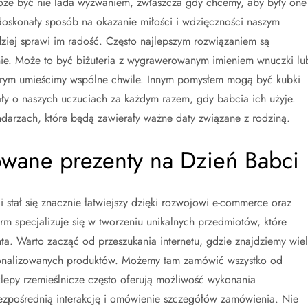
e być nie lada wyzwaniem, zwłaszcza gdy chcemy, aby były one
 doskonały sposób na okazanie miłości i wdzięczności naszym
ziej sprawi im radość. Często najlepszym rozwiązaniem są
nie. Może to być biżuteria z wygrawerowanym imieniem wnuczki lu
órym umieścimy wspólne chwile. Innym pomysłem mogą być kubki
ły o naszych uczuciach za każdym razem, gdy babcia ich użyje.
darzach, które będą zawierały ważne daty związane z rodziną.
owane prezenty na Dzień Babci
stał się znacznie łatwiejszy dzięki rozwojowi e-commerce oraz
irm specjalizuje się w tworzeniu unikalnych przedmiotów, które
a. Warto zacząć od przeszukania internetu, gdzie znajdziemy wie
rsonalizowanych produktów. Możemy tam zamówić wszystko od
klepy rzemieślnicze często oferują możliwość wykonania
bezpośrednią interakcję i omówienie szczegółów zamówienia. Nie