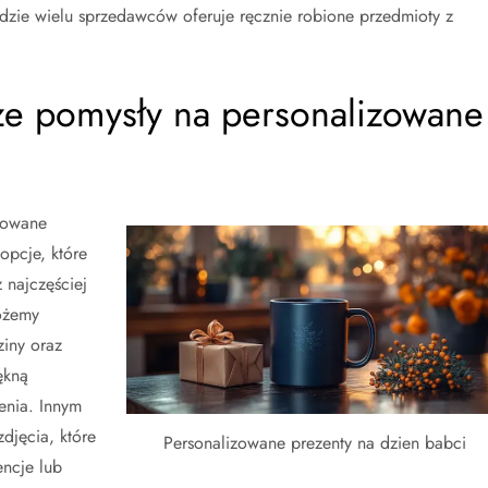
zie wielu sprzedawców oferuje ręcznie robione przedmioty z
sze pomysły na personalizowane
zowane
opcje, które
 najczęściej
ożemy
iny oraz
ękną
enia. Innym
djęcia, które
Personalizowane prezenty na dzien babci
encje lub