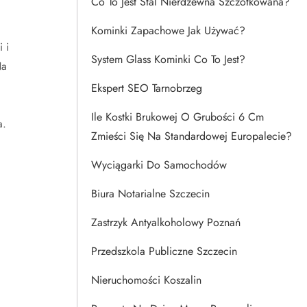
Co To Jest Stal Nierdzewna Szczotkowana?
Kominki Zapachowe Jak Używać?
 i
System Glass Kominki Co To Jest?
Na
Ekspert SEO Tarnobrzeg
Ile Kostki Brukowej O Grubości 6 Cm
a.
Zmieści Się Na Standardowej Europalecie?
Wyciągarki Do Samochodów
Biura Notarialne Szczecin
Zastrzyk Antyalkoholowy Poznań
Przedszkola Publiczne Szczecin
Nieruchomości Koszalin