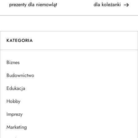
a
prezenty dla niemowląt
dla koleżanki
w
i
KATEGORIA
g
a
Biznes
c
Budownictwo
j
Edukacja
Hobby
a
Imprezy
w
Marketing
p