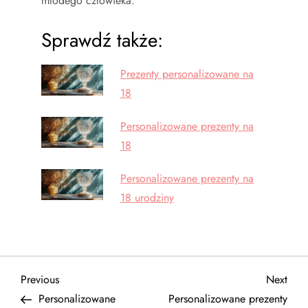
młodego człowieka.
Sprawdź także:
Prezenty personalizowane na
18
Personalizowane prezenty na
18
Personalizowane prezenty na
18 urodziny
N
Previous
Next
Previous
Next
Post
Post
Personalizowane
Personalizowane prezenty