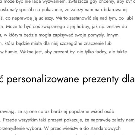
ki może być nie lada wyzwaniem, zwłaszcza gdy chcemy, aby był 
 doskonały sposób na pokazanie, że zależy nam na obdarowanej
oś, co naprawdę ją ucieszy. Warto zastanowić się nad tym, co lubi
ia. Może to być coś związanego z jej hobby, jak np. zestaw do
es, w którym będzie mogła zapisywać swoje pomysły. Innym
która będzie miała dla niej szczególne znaczenie lub
 tłumie. Ważne jest, aby prezent był nie tylko ładny, ale także
ć personalizowane prezenty dla
prawiają, że są one coraz bardziej popularne wśród osób
 Przede wszystkim taki prezent pokazuje, że naprawdę zależy nam
 przemyślenie wyboru. W przeciwieństwie do standardowych