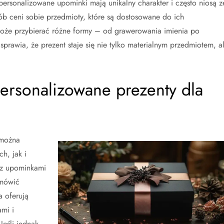
ersonalizowane upominki mają unikalny charakter i często niosą z
b ceni sobie przedmioty, które są dostosowane do ich
może przybierać różne formy – od grawerowania imienia po
sprawia, że prezent staje się nie tylko materialnym przedmiotem, a
ersonalizowane prezenty dla
 można
h, jak i
 z upominkami
amówić
a oferują
mi i
eśli jednak