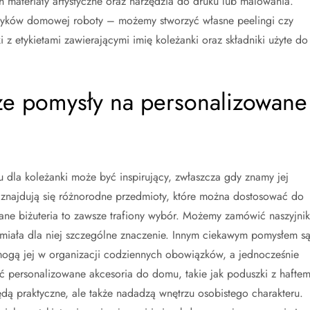
materiały artystyczne oraz narzędzia do druku lub malowania.
tyków domowej roboty – możemy stworzyć własne peelingi czy
z etykietami zawierającymi imię koleżanki oraz składniki użyte do
sze pomysły na personalizowane
la koleżanki może być inspirujący, zwłaszcza gdy znamy jej
znajdują się różnorodne przedmioty, które można dostosować do
ane biżuteria to zawsze trafiony wybór. Możemy zamówić naszyjnik
 miała dla niej szczególne znaczenie. Innym ciekawym pomysłem s
mogą jej w organizacji codziennych obowiązków, a jednocześnie
ć personalizowane akcesoria do domu, takie jak poduszki z hafte
ędą praktyczne, ale także nadadzą wnętrzu osobistego charakteru.