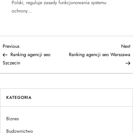
Polski, reguluje zasady funkcjonowania systemu
ochrony…
N
Previous
N
Previous
Next
Post
P
Ranking agencji seo
Ranking agencji seo Warszawa
a
Szczecin
w
i
KATEGORIA
g
a
Biznes
c
Budownictwo