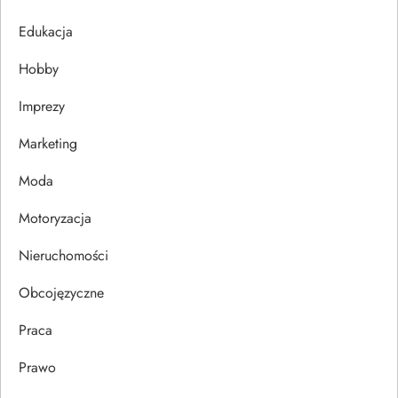
j
Edukacja
Hobby
a
Imprezy
w
Marketing
p
Moda
i
Motoryzacja
s
Nieruchomości
u
Obcojęzyczne
Praca
Prawo