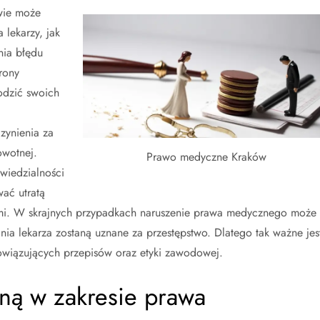
wie może
lekarzy, jak
nia błędu
rony
odzić swoich
zynienia za
owotnej.
Prawo medyczne Kraków
wiedzialności
wać utratą
mi. W skrajnych przypadkach naruszenie prawa medycznego może
nia lekarza zostaną uznane za przestępstwo. Dlatego tak ważne jes
owiązujących przepisów oraz etyki zawodowej.
ną w zakresie prawa