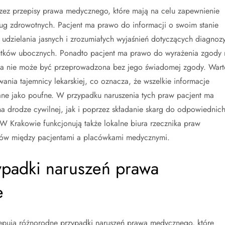
rzez przepisy prawa medycznego, które mają na celu zapewnienie
ług zdrowotnych. Pacjent ma prawo do informacji o swoim stanie
udzielania jasnych i zrozumiałych wyjaśnień dotyczących diagnozy
utków ubocznych. Ponadto pacjent ma prawo do wyrażenia zgody 
na nie może być przeprowadzona bez jego świadomej zgody. Wart
nia tajemnicy lekarskiej, co oznacza, że wszelkie informacje
ane jako poufne. W przypadku naruszenia tych praw pacjent ma
 drodze cywilnej, jak i poprzez składanie skarg do odpowiednic
 W Krakowie funkcjonują także lokalne biura rzecznika praw
rów między pacjentami a placówkami medycznymi.
zypadki naruszeń prawa
e
ępują różnorodne przypadki naruszeń prawa medycznego, które