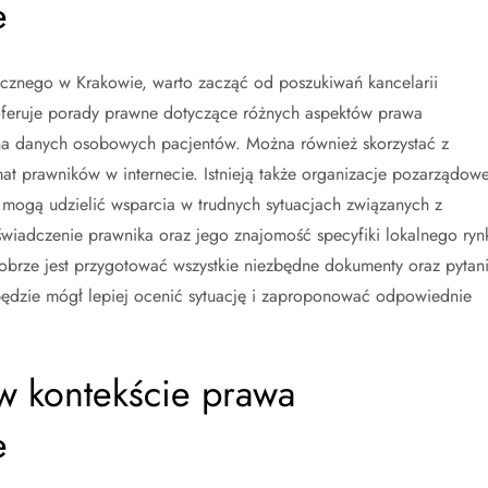
e
znego w Krakowie, warto zacząć od poszukiwań kancelarii
h oferuje porady prawne dotyczące różnych aspektów prawa
na danych osobowych pacjentów. Można również skorzystać z
at prawników w internecie. Istnieją także organizacje pozarządow
mogą udzielić wsparcia w trudnych sytuacjach związanych z
wiadczenie prawnika oraz jego znajomość specyfiki lokalnego ryn
dobrze jest przygotować wszystkie niezbędne dokumenty oraz pytan
będzie mógł lepiej ocenić sytuację i zaproponować odpowiednie
 w kontekście prawa
e