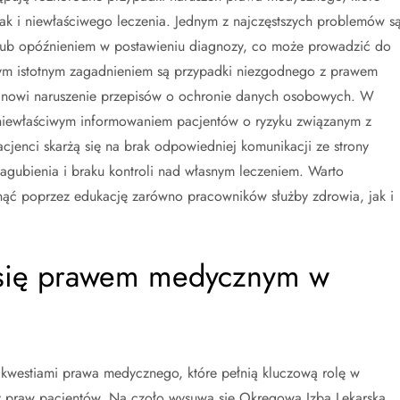
k i niewłaściwego leczenia. Jednym z najczęstszych problemów s
lub opóźnieniem w postawieniu diagnozy, co może prowadzić do
nym istotnym zagadnieniem są przypadki niezgodnego z prawem
anowi naruszenie przepisów o ochronie danych osobowych. W
z niewłaściwym informowaniem pacjentów o ryzyku związanym z
jenci skarżą się na brak odpowiedniej komunikacji ze strony
gubienia i braku kontroli nad własnym leczeniem. Warto
nąć poprzez edukację zarówno pracowników służby zdrowia, jak i
ją się prawem medycznym w
ię kwestiami prawa medycznego, które pełnią kluczową rolę w
y praw pacjentów. Na czoło wysuwa się Okręgowa Izba Lekarska,