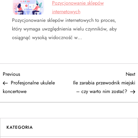
Pozycjonowanie sklepów
internetowych
Pozycjonowanie sklepów internetowych to proces,
który wymaga uwzględnienia wielu czynników, aby
osiągnąć wysoką widoczność w…
N
Previous
N
Previous
Next
Post
P
Profesjonalne ukulele
Ile zarabia przewodnik miejski
a
koncertowe
– czy warto nim zostać?
w
i
KATEGORIA
g