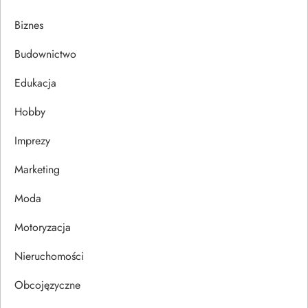
a
Biznes
c
Budownictwo
j
Edukacja
Hobby
a
Imprezy
w
Marketing
p
Moda
i
Motoryzacja
s
Nieruchomości
u
Obcojęzyczne