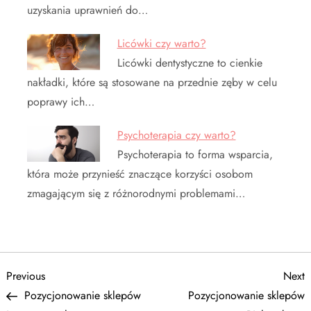
uzyskania uprawnień do…
Licówki czy warto?
Licówki dentystyczne to cienkie
nakładki, które są stosowane na przednie zęby w celu
poprawy ich…
Psychoterapia czy warto?
Psychoterapia to forma wsparcia,
która może przynieść znaczące korzyści osobom
zmagającym się z różnorodnymi problemami…
N
Previous
N
Previous
Next
Post
P
Pozycjonowanie sklepów
Pozycjonowanie sklepów