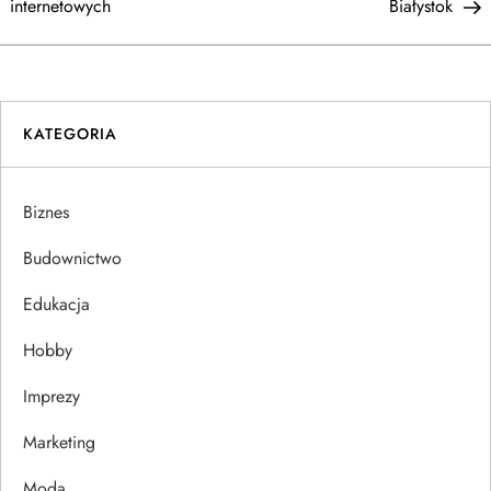
a
internetowych
Białystok
w
i
KATEGORIA
g
a
Biznes
c
Budownictwo
j
Edukacja
Hobby
a
Imprezy
w
Marketing
p
Moda