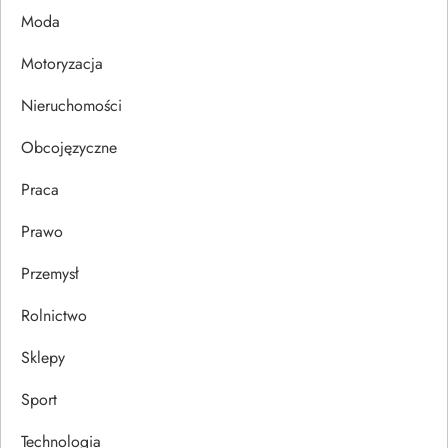
p
Moda
i
Motoryzacja
s
Nieruchomości
u
Obcojęzyczne
Praca
Prawo
Przemysł
Rolnictwo
Sklepy
Sport
Technologia