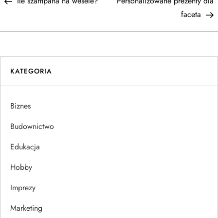
Post
P
Ile szampana na wesele?
Personalizowane prezenty dla
a
faceta
w
i
KATEGORIA
g
a
Biznes
c
Budownictwo
j
Edukacja
Hobby
a
Imprezy
w
Marketing