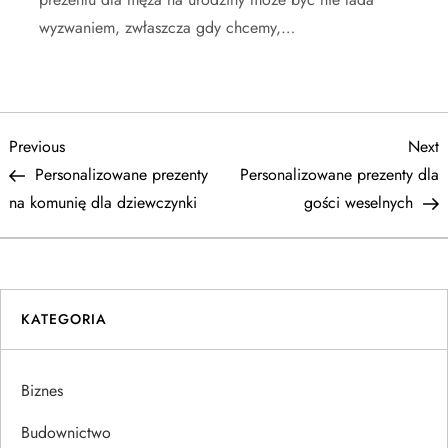
wyzwaniem, zwłaszcza gdy chcemy,…
N
Previous
N
Previous
Next
Post
P
Personalizowane prezenty
Personalizowane prezenty dla
a
na komunię dla dziewczynki
gości weselnych
w
i
KATEGORIA
g
a
Biznes
c
Budownictwo