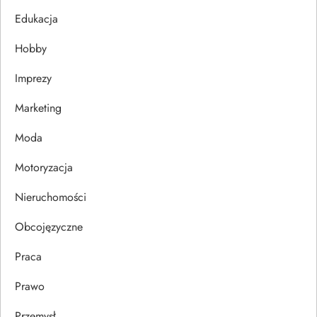
j
Edukacja
Hobby
a
Imprezy
w
Marketing
p
Moda
i
Motoryzacja
s
Nieruchomości
u
Obcojęzyczne
Praca
Prawo
Przemysł