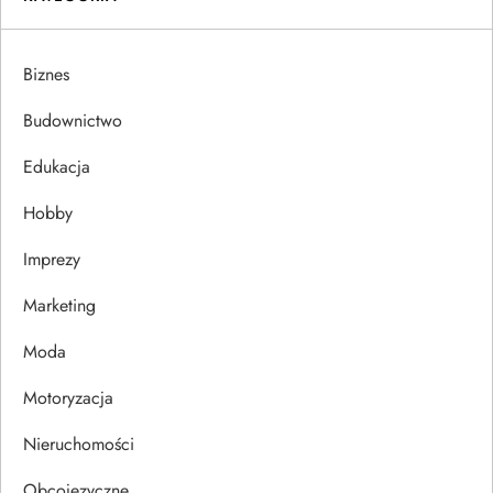
g
a
Biznes
c
Budownictwo
j
Edukacja
Hobby
a
Imprezy
w
Marketing
p
Moda
i
Motoryzacja
s
Nieruchomości
u
Obcojęzyczne