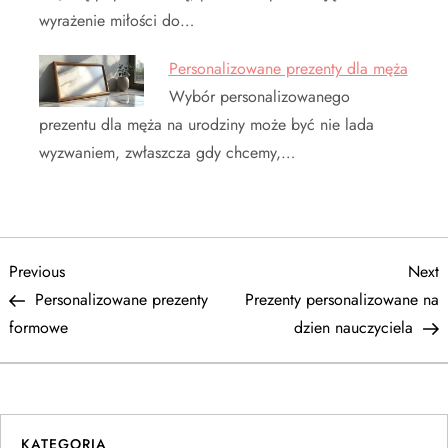
wyrażenie miłości do…
Personalizowane prezenty dla męża
Wybór personalizowanego
prezentu dla męża na urodziny może być nie lada
wyzwaniem, zwłaszcza gdy chcemy,…
N
Previous
N
Previous
Next
Post
P
Personalizowane prezenty
Prezenty personalizowane na
a
formowe
dzien nauczyciela
w
i
KATEGORIA