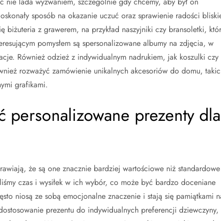
ć nie lada wyzwaniem, szczególnie gdy chcemy, aby był on
doskonały sposób na okazanie uczuć oraz sprawienie radości bliski
 biżuteria z grawerem, na przykład naszyjniki czy bransoletki, któ
eresującym pomysłem są spersonalizowane albumy na zdjęcia, w
cje. Również odzież z indywidualnym nadrukiem, jak koszulki czy
również rozważyć zamówienie unikalnych akcesoriów do domu, takic
ymi grafikami.
ć personalizowane prezenty dla
prawiają, że są one znacznie bardziej wartościowe niż standardowe
liśmy czas i wysiłek w ich wybór, co może być bardzo doceniane
sto niosą ze sobą emocjonalne znaczenie i stają się pamiątkami n
dostosowanie prezentu do indywidualnych preferencji dziewczyny,