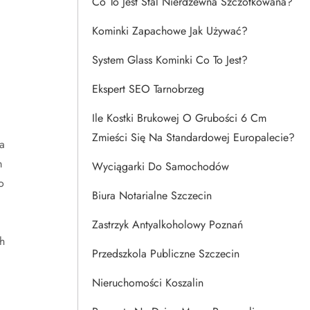
Co To Jest Stal Nierdzewna Szczotkowana?
Kominki Zapachowe Jak Używać?
System Glass Kominki Co To Jest?
Ekspert SEO Tarnobrzeg
Ile Kostki Brukowej O Grubości 6 Cm
Zmieści Się Na Standardowej Europalecie?
a
m
Wyciągarki Do Samochodów
o
Biura Notarialne Szczecin
Zastrzyk Antyalkoholowy Poznań
h
Przedszkola Publiczne Szczecin
Nieruchomości Koszalin