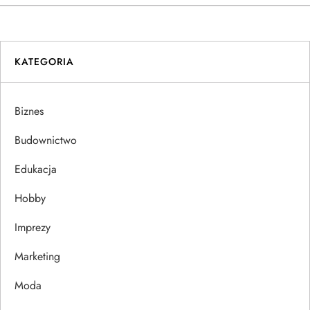
w
i
KATEGORIA
g
a
Biznes
c
Budownictwo
j
Edukacja
Hobby
a
Imprezy
w
Marketing
p
Moda
i