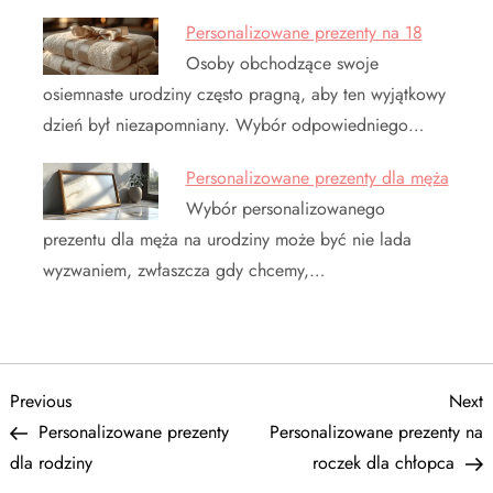
Personalizowane prezenty na 18
Osoby obchodzące swoje
osiemnaste urodziny często pragną, aby ten wyjątkowy
dzień był niezapomniany. Wybór odpowiedniego…
Personalizowane prezenty dla męża
Wybór personalizowanego
prezentu dla męża na urodziny może być nie lada
wyzwaniem, zwłaszcza gdy chcemy,…
N
Previous
N
Previous
Next
Post
P
Personalizowane prezenty
Personalizowane prezenty na
a
dla rodziny
roczek dla chłopca