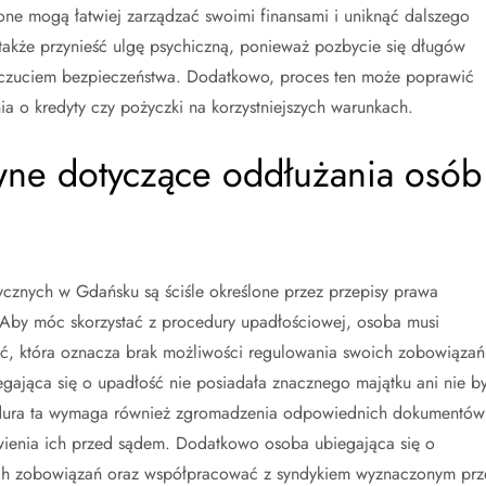
one mogą łatwiej zarządzać swoimi finansami i uniknąć dalszego
także przynieść ulgę psychiczną, ponieważ pozbycie się długów
poczuciem bezpieczeństwa. Dodatkowo, proces ten może poprawić
ia o kredyty czy pożyczki na korzystniejszych warunkach.
wne dotyczące oddłużania osób
znych w Gdańsku są ściśle określone przez przepisy prawa
 Aby móc skorzystać z procedury upadłościowej, osoba musi
ność, która oznacza brak możliwości regulowania swoich zobowiązań
egająca się o upadłość nie posiadała znacznego majątku ani nie by
cedura ta wymaga również zgromadzenia odpowiednich dokumentów
awienia ich przed sądem. Dodatkowo osoba ubiegająca się o
ch zobowiązań oraz współpracować z syndykiem wyznaczonym prz