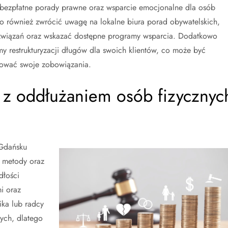
ą bezpłatne porady prawne oraz wsparcie emocjonalne dla osób
rto również zwrócić uwagę na lokalne biura porad obywatelskich,
związań oraz wskazać dostępne programy wsparcia. Dodatkowo
amy restrukturyzacji długów dla swoich klientów, co może być
lować swoje zobowiązania.
e z oddłużaniem osób fizycznyc
 Gdańsku
j metody oraz
dłości
i oraz
ka lub radcy
tych, dlatego