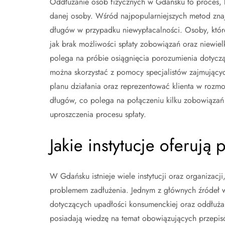
Oddłużanie osób fizycznych w Gdańsku to proces, k
danej osoby. Wśród najpopularniejszych metod zna
długów w przypadku niewypłacalności. Osoby, które 
jak brak możliwości spłaty zobowiązań oraz niewielk
polega na próbie osiągnięcia porozumienia dotycz
można skorzystać z pomocy specjalistów zajmując
planu działania oraz reprezentować klienta w rozm
długów, co polega na połączeniu kilku zobowiązań 
uproszczenia procesu spłaty.
Jakie instytucje oferuj
W Gdańsku istnieje wiele instytucji oraz organizac
problemem zadłużenia. Jednym z głównych źródeł ws
dotyczących upadłości konsumenckiej oraz oddłużan
posiadają wiedzę na temat obowiązujących przepi