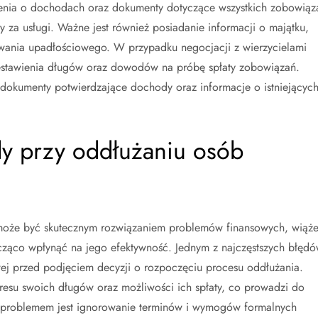
zenia o dochodach oraz dokumenty dotyczące wszystkich zobowiąz
y za usługi. Ważne jest również posiadanie informacji o majątku,
ania upadłościowego. W przypadku negocjacji z wierzycielami
estawienia długów oraz dowodów na próbę spłaty zobowiązań.
okumenty potwierdzające dochody oraz informacje o istniejącyc
ędy przy oddłużaniu osób
może być skutecznym rozwiązaniem problemów finansowych, wiąż
cząco wpłynąć na jego efektywność. Jednym z najczęstszych błęd
sowej przed podjęciem decyzji o rozpoczęciu procesu oddłużania.
resu swoich długów oraz możliwości ich spłaty, co prowadzi do
 problemem jest ignorowanie terminów i wymogów formalnych