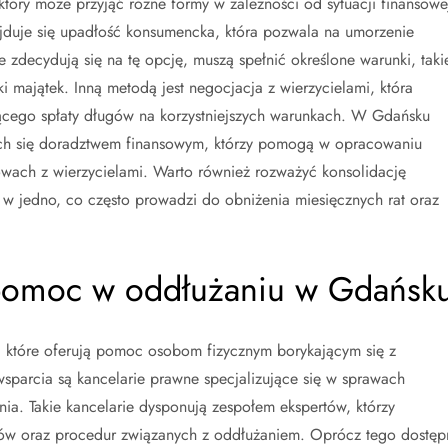
tóry może przyjąć różne formy w zależności od sytuacji finansowe
jduje się upadłość konsumencka, która pozwala na umorzenie
zdecydują się na tę opcję, muszą spełnić określone warunki, taki
i majątek. Inną metodą jest negocjacja z wierzycielami, która
ącego spłaty długów na korzystniejszych warunkach. W Gdańsku
ych się doradztwem finansowym, którzy pomogą w opracowaniu
owach z wierzycielami. Warto również rozważyć konsolidację
w jedno, co często prowadzi do obniżenia miesięcznych rat oraz
ą pomoc w oddłużaniu w Gdańsk
ji, które oferują pomoc osobom fizycznym borykającym się z
parcia są kancelarie prawne specjalizujące się w sprawach
ia. Takie kancelarie dysponują zespołem ekspertów, którzy
sów oraz procedur związanych z oddłużaniem. Oprócz tego dostęp