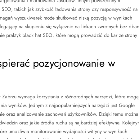
targetowania i marnowania zasobów. Innym powszechnym
 SEO, takich jak szybkość ładowania strony czy responsywność na
ymagań wyszukiwarek może skutkować niską pozycją w wynikach
egający na skupieniu się wyłącznie na linkach zwrotnych bez dban
anie praktyk black hat SEO, które mogą prowadzić do kar ze strony
spierać pozycjonowanie w
 Zabrzu wymaga korzystania z różnorodnych narzędzi, które mogą
ania wyników. Jednym z najpopularniejszych narzędzi jest Google
ronie oraz analizowanie zachowań użytkowników. Dzięki temu można
odwiedzin oraz jakie źródła ruchu są najbardziej efektywne. Kolejny
tóre umożliwia monitorowanie wydajności witryny w wynikach