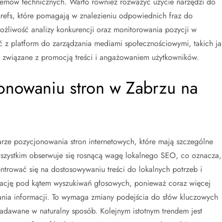
lemów technicznych. Warto również rozważyć użycie narzędzi do
hrefs, które pomagają w znalezieniu odpowiednich fraz do
możliwość analizy konkurencji oraz monitorowania pozycji w
 z platform do zarządzania mediami społecznościowymi, takich ja
ia związane z promocją treści i angażowaniem użytkowników.
jonowaniu stron w Zabrzu na
rze pozycjonowania stron internetowych, które mają szczególne
wszystkim obserwuje się rosnącą wagę lokalnego SEO, co oznacza,
ntrować się na dostosowywaniu treści do lokalnych potrzeb i
izację pod kątem wyszukiwań głosowych, ponieważ coraz więcej
ania informacji. To wymaga zmiany podejścia do słów kluczowych
zadawane w naturalny sposób. Kolejnym istotnym trendem jest