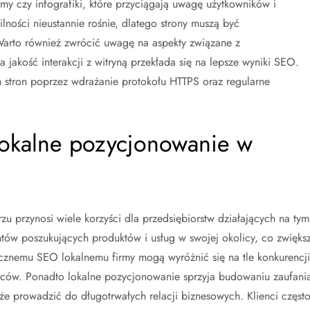
ilmy czy infografiki, które przyciągają uwagę użytkowników i
ności nieustannie rośnie, dlatego strony muszą być
arto również zwrócić uwagę na aspekty związane z
akość interakcji z witryną przekłada się na lepsze wyniki SEO.
 stron poprzez wdrażanie protokołu HTTPS oraz regularne
 lokalne pozycjonowanie w
u przynosi wiele korzyści dla przedsiębiorstw działających na tym
ntów poszukujących produktów i usług w swojej okolicy, co zwięks
ecznemu SEO lokalnemu firmy mogą wyróżnić się na tle konkurencji
wców. Ponadto lokalne pozycjonowanie sprzyja budowaniu zaufania
e prowadzić do długotrwałych relacji biznesowych. Klienci częst