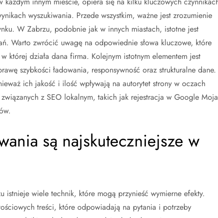
w każdym innym mieście, opiera się na kilku kluczowych czynnikac
wynikach wyszukiwania. Przede wszystkim, ważne jest zrozumienie
ynku. W Zabrzu, podobnie jak w innych miastach, istotne jest
wań. Warto zwrócić uwagę na odpowiednie słowa kluczowe, które
w której działa dana firma. Kolejnym istotnym elementem jest
prawę szybkości ładowania, responsywność oraz strukturalne dane.
eważ ich jakość i ilość wpływają na autorytet strony w oczach
związanych z SEO lokalnym, takich jak rejestracja w Google Moja
tów.
owania są najskuteczniejsze w
istnieje wiele technik, które mogą przynieść wymierne efekty.
tościowych treści, które odpowiadają na pytania i potrzeby