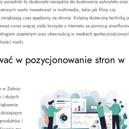
czy poradniki to doskonałe narzędzia do budowania autorytetu oraz
stowych warto inwestować w multimedia, takie jak filmy czy
 zwiększają czas spędzony na stronie. Kolejną skuteczną techniką je
eważ coraz więcej osób korzysta z internetu za pomocą smartfonó
etingiem szeptanym oraz obecnością w mediach społecznościowyc
ności marki.
wać w pozycjonowanie stron w
h w Zabrzu
k i dużych
iększenie
 dzisiejszym
 produktów i
ukiwania ma