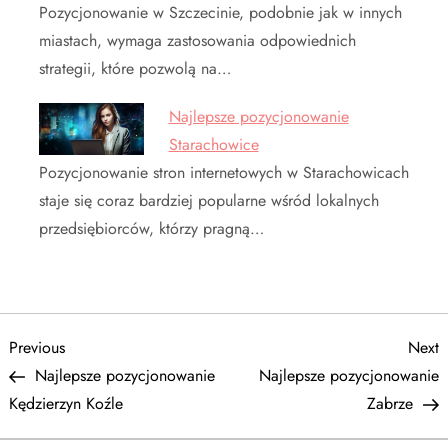
Pozycjonowanie w Szczecinie, podobnie jak w innych
miastach, wymaga zastosowania odpowiednich
strategii, które pozwolą na…
Najlepsze pozycjonowanie
Starachowice
Pozycjonowanie stron internetowych w Starachowicach
staje się coraz bardziej popularne wśród lokalnych
przedsiębiorców, którzy pragną…
N
Previous
N
Previous
Next
Post
P
Najlepsze pozycjonowanie
Najlepsze pozycjonowanie
a
Kędzierzyn Koźle
Zabrze