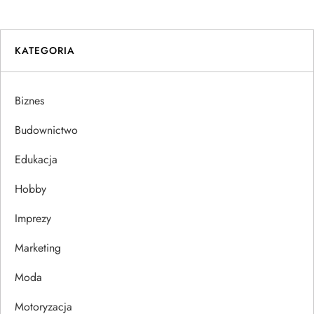
w
i
KATEGORIA
g
a
Biznes
c
Budownictwo
j
Edukacja
Hobby
a
Imprezy
w
Marketing
p
Moda
i
Motoryzacja