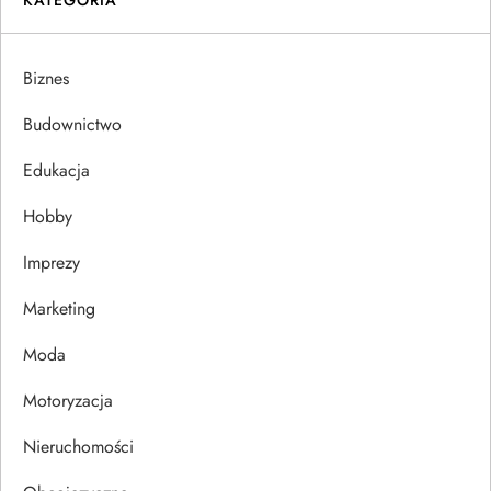
KATEGORIA
a
Biznes
c
Budownictwo
j
Edukacja
a
Hobby
w
Imprezy
p
Marketing
i
Moda
s
Motoryzacja
u
Nieruchomości