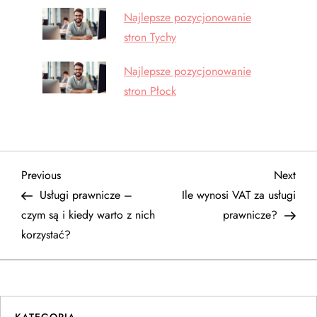
Najlepsze pozycjonowanie
stron Tychy
Najlepsze pozycjonowanie
stron Płock
N
Previous
Next
Previous
Next
Post
Post
Usługi prawnicze –
Ile wynosi VAT za usługi
a
czym są i kiedy warto z nich
prawnicze?
korzystać?
w
i
g