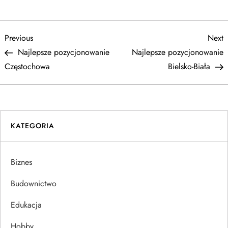
N
Previous
N
Previous
Next
Post
P
Najlepsze pozycjonowanie
Najlepsze pozycjonowanie
a
Częstochowa
Bielsko-Biała
w
i
KATEGORIA
g
a
Biznes
c
Budownictwo
j
Edukacja
Hobby