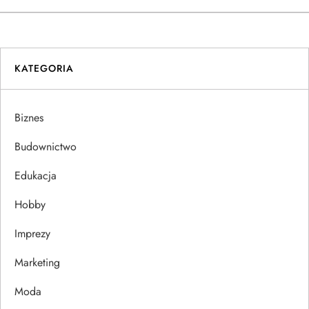
w
i
KATEGORIA
g
a
Biznes
c
Budownictwo
j
Edukacja
Hobby
a
Imprezy
w
Marketing
p
Moda