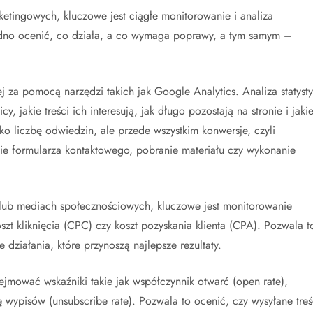
ketingowych, kluczowe jest ciągłe monitorowanie i analiza
udno ocenić, co działa, a co wymaga poprawy, a tym samym –
ej za pomocą narzędzi takich jak Google Analytics. Analiza statysty
 jakie treści ich interesują, jak długo pozostają na stronie i jaki
lko liczbę odwiedzin, ale przede wszystkim konwersje, czyli
nie formularza kontaktowego, pobranie materiału czy wykonanie
lub mediach społecznościowych, kluczowe jest monitorowanie
oszt kliknięcia (CPC) czy koszt pozyskania klienta (CPA). Pozwala t
 działania, które przynoszą najlepsze rezultaty.
jmować wskaźniki takie jak współczynnik otwarć (open rate),
bę wypisów (unsubscribe rate). Pozwala to ocenić, czy wysyłane treś