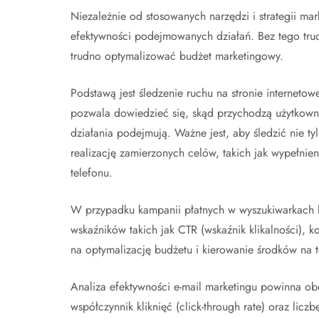
Niezależnie od stosowanych narzędzi i strategii mar
efektywności podejmowanych działań. Bez tego tr
trudno optymalizować budżet marketingowy.
Podstawą jest śledzenie ruchu na stronie internetow
pozwala dowiedzieć się, skąd przychodzą użytkownicy,
działania podejmują. Ważne jest, aby śledzić nie ty
realizację zamierzonych celów, takich jak wypełnie
telefonu.
W przypadku kampanii płatnych w wyszukiwarkach 
wskaźników takich jak CTR (wskaźnik klikalności), k
na optymalizację budżetu i kierowanie środków na te
Analiza efektywności e-mail marketingu powinna obe
współczynnik kliknięć (click-through rate) oraz licz