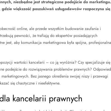
 innych, niezbędne jest strategiczne podejście do marketingu
ej, gdzie większość poszukiwań usługodawców rozpoczyna się
o obecność online, ale przede wszystkim budowanie zaufania i
otrzebują pewności, że trafiają do ekspertów posiadających
tne jest, aby komunikacja marketingowa była spójna, profesjonalna
pozycji wartości kancelarii – co ją wyróżnia? Czy specjalizuje się
cyjne podejście do rozwiązywania problemów prawnych? Odpowied
ń marketingowych. Bez jasnego określenia swojej niszy i przewagi
azać się chaotyczne i nieefektywne.
dla kancelarii prawnych