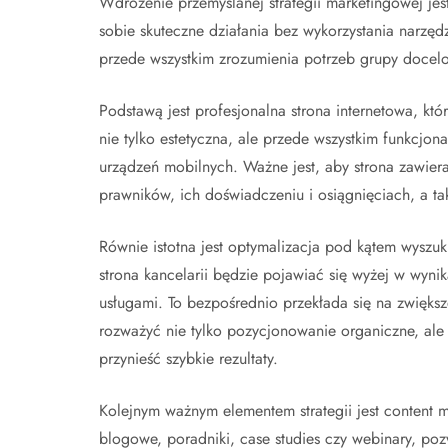
Wdrożenie przemyślanej strategii marketingowej jes
sobie skuteczne działania bez wykorzystania narzęd
przede wszystkim zrozumienia potrzeb grupy docelow
Podstawą jest profesjonalna strona internetowa, kt
nie tylko estetyczna, ale przede wszystkim funkcjon
urządzeń mobilnych. Ważne jest, aby strona zawier
prawników, ich doświadczeniu i osiągnięciach, a t
Równie istotna jest optymalizacja pod kątem wyszu
strona kancelarii będzie pojawiać się wyżej w wyn
usługami. To bezpośrednio przekłada się na zwiększ
rozważyć nie tylko pozycjonowanie organiczne, al
przynieść szybkie rezultaty.
Kolejnym ważnym elementem strategii jest content ma
blogowe, poradniki, case studies czy webinary, po