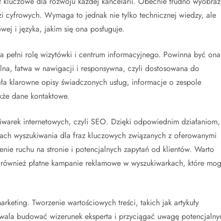
t kluczowe dla rozwoju każdej kancelarii. Obecnie trudno wyobraz
zi cyfrowych. Wymaga to jednak nie tylko technicznej wiedzy, ale
ej i języka, jakim się ona posługuje.
óra pełni rolę wizytówki i centrum informacyjnego. Powinna być ona
alna, łatwa w nawigacji i responsywna, czyli dostosowana do
ała klarowne opisy świadczonych usług, informacje o zespole
akże dane kontaktowe.
kiwarek internetowych, czyli SEO. Dzięki odpowiednim działaniom,
ikach wyszukiwania dla fraz kluczowych związanych z oferowanymi
enie ruchu na stronie i potencjalnych zapytań od klientów. Warto
e również płatne kampanie reklamowe w wyszukiwarkach, które mo
rketing. Tworzenie wartościowych treści, takich jak artykuły
zwala budować wizerunek eksperta i przyciągać uwagę potencjalny