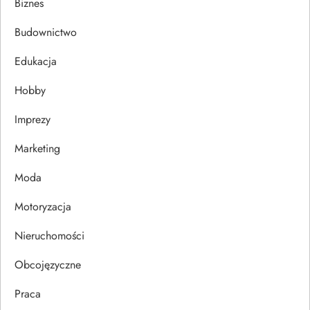
a
Biznes
c
Budownictwo
j
Edukacja
Hobby
a
Imprezy
w
Marketing
p
Moda
i
Motoryzacja
s
Nieruchomości
u
Obcojęzyczne
Praca