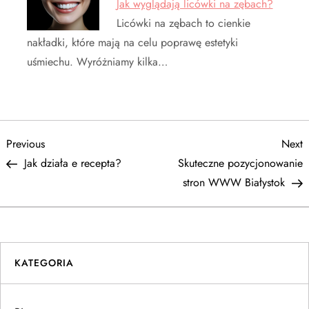
Jak wyglądają licówki na zębach?
Licówki na zębach to cienkie
nakładki, które mają na celu poprawę estetyki
uśmiechu. Wyróżniamy kilka…
N
Previous
N
Previous
Next
Post
P
Jak działa e recepta?
Skuteczne pozycjonowanie
a
stron WWW Białystok
w
i
KATEGORIA
g