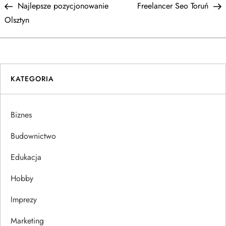
Post
P
Najlepsze pozycjonowanie
Freelancer Seo Toruń
a
Olsztyn
w
i
KATEGORIA
g
a
Biznes
c
Budownictwo
j
Edukacja
Hobby
a
Imprezy
w
Marketing