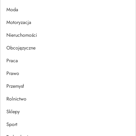
p
Moda
i
Motoryzacja
s
Nieruchomości
u
Obcojęzyczne
Praca
Prawo
Przemysł
Rolnictwo
Sklepy
Sport