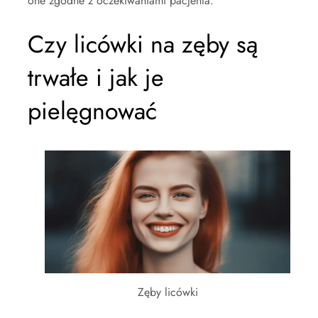
one zgodne z oczekiwaniami pacjenta.
Czy licówki na zęby są
trwałe i jak je
pielęgnować
Zęby licówki